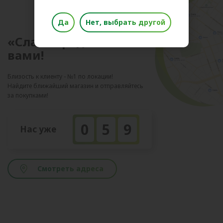
Да
Нет, выбрать другой
«Слата» рядом с
вами!
Близость к клиенту - №1 по локации!
Найдите ближайший магазин и отправляйтесь
за покупками!
0
5
9
Нас уже
Смотреть адреса