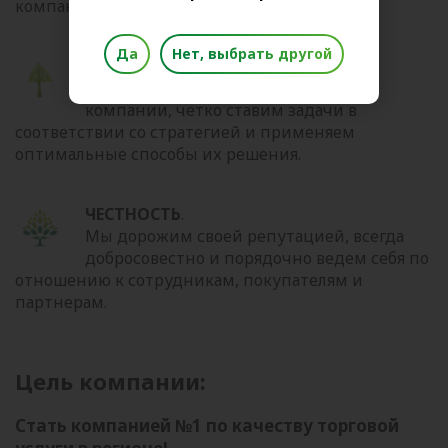
компании.
Да
Нет, выбрать другой
ЭФФЕКТИВНОСТЬ
.
Мы бережно относимся к ресурсам
компании, четко ставим задачи в
соответствии со стратегией и применяем
оптимальные способы их решения.
ЧЕСТНОСТЬ
.
Мы дорожим своей репутацией, всегда
добросовестно и порядочно ведем себя по
отношению к сотрудникам, покупателям и
партнерам.
Цель компании:
Стать компанией №1 по качеству торговой