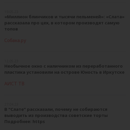
19.05.23
«Миллион блинчиков и тысячи пельменей»: «Слата»
рассказала про цех, в котором производят самую
топов
Собака.ру
12.05.23
Необычное окно с наличником из переработанного
пластика установили на острове Юность в Иркутске
АИСТ ТВ
27.04.23
В "Слате" рассказали, почему не собираются
выводить из производства советские торты
Подробнее: https