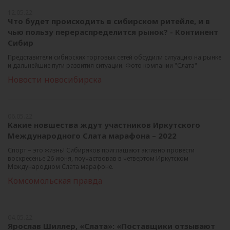
12.05.22
Что будет происходить в сибирском ритейле, и в
чью пользу перераcпределится рынок? - Континент
Сибир
Представители сибирских торговых сетей обсудили ситуацию на рынке
и дальнейшие пути развития ситуации. Фото компании "Слата"
Новости новосибирска
06.05.22
Какие новшества ждут участников Иркутского
Международного Слата марафона – 2022
Спорт – это жизнь! Сибиряков приглашают активно провести
воскресенье 26 июня, поучаствовав в четвертом Иркутском
Международном Слата марафоне.
Комсомольская правда
04.05.22
Ярослав Шиллер, «Слата»: «Поставщики отзывают