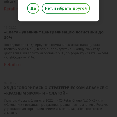
обсуждаемых тем на рынке ритейла в последний месяц.
Да
Нет, выбрать другой
Retail.ru
11.08.22
«Слата» увеличит централизацию логистики до
80%
Последние три года иркутская компания «Слата» наращивала
логистическую мощь в регионе присутствия. К концу 2022 года
централизация логистики составит 68%, по формату «Слата» — 58%,
«ХлебСоль» — 71%.
Retail.ru
02.08.22
X5 ДОГОВОРИЛАСЬ О СТРАТЕГИЧЕСКОМ АЛЬЯНСЕ С
«КРАСНЫМ ЯРОМ» И «СЛАТОЙ»
Иркутск, Москва, 2 августа 2022 г. – X5 Retail Group N.V. («X5» или
«Компания»), ведущая продуктовая розничная компания в России,
управляющая торговыми сетями «Пятерочка», «Перекресток» и
«Чижик»