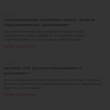
30.06.21
Госрегулирование розничного рынка: тренд на
оздоровление или сдерживание?
Что делать региональному ритейлеру в ситуации, когда
одновременно нужно удерживать и покупателя, и цены, а
госрегулирование, по сути, сводится к инфоповодам?
Retail-Loyalty.org
29.06.21
Круглый стол: Дискаунтеры начинают и
выигрывают?
Как эволюционирует формат дискаунтеров к 2050 году? Какие еще
форматы сохранятся в обозримом будущем? Как на текущий рынок
влияет его консолидация?
Retail-Loyalty.org