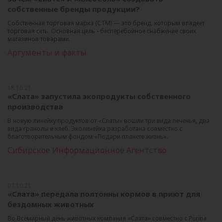
собственные бренды продукции?
Собственная торговая марка (СТМ) — это бренд, которым владеет
торговая сеть. Основная цель - бесперебойное снабжение своих
магазинов товарами.
Аргументы и факты
18.10.21
«Слата» запустила экопродукты собственного
производства
В новую линейку продуктов от «Слаты» вошли три вида печенья, два
вида гранолы и хлеб. Эколинейка разработана совместно с
благотворительным фондом «Подари планете жизнь».
Сибирское Информационное Агентство
07.10.21
«Слата» передала полтонны кормов в приют для
бездомных животных
Во Всемирный день животных компания «Слата» совместно с Purina