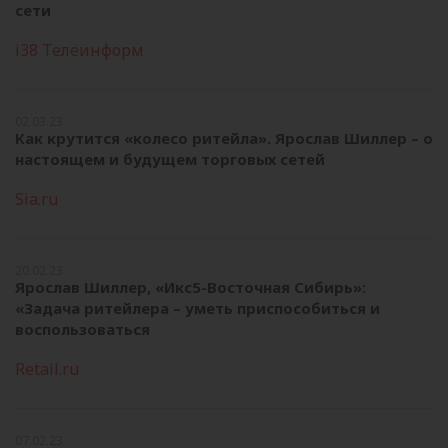
сети
i38 Телеинформ
02.03.23
Как крутится «колесо ритейла». Ярослав Шиллер – о
настоящем и будущем торговых сетей
Sia.ru
20.02.23
Ярослав Шиллер, «Икс5-Восточная Сибирь»:
«Задача ритейлера – уметь приспособиться и
воспользоваться
Retail.ru
07.02.23