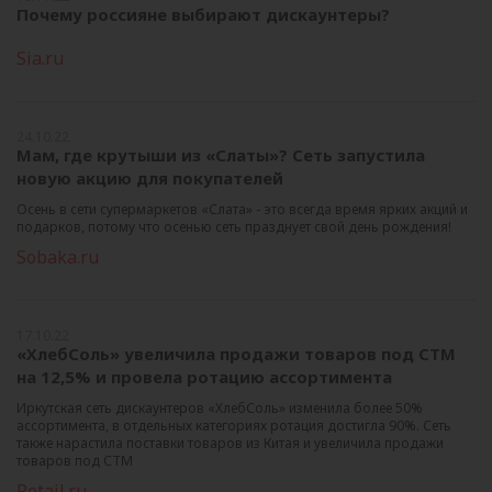
Почему россияне выбирают дискаунтеры?
Sia.ru
24.10.22
Мам, где крутыши из «Слаты»? Сеть запустила
новую акцию для покупателей
Осень в сети супермаркетов «Слата» - это всегда время ярких акций и
подарков, потому что осенью сеть празднует свой день рождения!
Sobaka.ru
17.10.22
«ХлебСоль» увеличила продажи товаров под СТМ
на 12,5% и провела ротацию ассортимента
Иркутская сеть дискаунтеров «ХлебСоль» изменила более 50%
ассортимента, в отдельных категориях ротация достигла 90%. Сеть
также нарастила поставки товаров из Китая и увеличила продажи
товаров под СТМ
Retail.ru