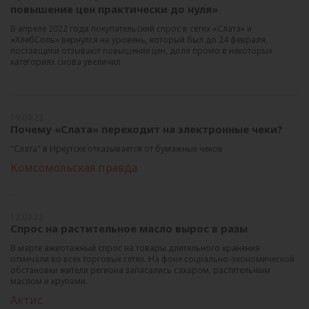
повышение цен практически до нуля»
В апреле 2022 года покупательский спрос в сетях «Слата» и
«ХлебСоль» вернулся на уровень, который был до 24 февраля,
поставщики отзывают повышение цен, доля промо в некоторых
категориях снова увеличил
19.04.22
Почему «Слата» переходит на электронные чеки?
"Слата" в Иркутске отказывается от бумажных чеков
Комсомольская правда
12.04.22
Спрос на растительное масло вырос в разы
В марте ажиотажный спрос на товары длительного хранения
отмечали во всех торговых сетях. На фоне социально-экономической
обстановки жители региона запасались сахаром, растительным
маслом и крупами.
Актис