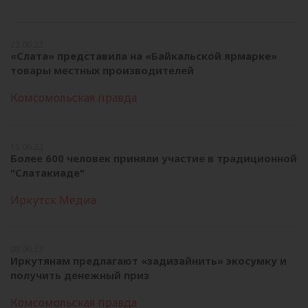
22.06.22
«Слата» представила на «Байкальской ярмарке»
товары местных производителей
Комсомольская правда
15.06.22
Более 600 человек приняли участие в традиционной
"Слатакиаде"
Иркутск Медиа
03.06.22
Иркутянам предлагают «задизайнить» экосумку и
получить денежный приз
Комсомольская правда