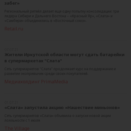
забег»
Региональный ритейл делает еще одну попытку консолидации: три
лидера Сибири и Дальнего Востока – «Красный Яр», «Слата» и
«Самбери» объединились в «Восточный союз».
Retail.ru
07.07.21
Жители Иркутской области могут сдать батарейки
в супермаркетах "Слата"
Сеть супермаркетов "Слата" продолжает курс на поддержание и
развитие экопривычек среди своих покупателей.
Медиахолдинг PrimaMedia
01.07.21
«Слата» запустила акцию «Нашествие миньонов»
Сеть супермаркетов «Слата» объявила о запуске новой акции
лояльности с 1 июля
The Village