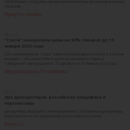
«Мой бизнес» собрались представители местных производств разных
отраслей,
Иркутск онлайн
08.12.21
"Слата" заморозила цены на 30% товаров до 15
января 2022 года
Сеть супермаркетов "Слата" зафиксировала цены на более 2,4 тысячи
позиций — это около 30% от всего ассортимента. Период
"заморозки" цен продлится с 10 декабря по 15 января 2022 года.
Медиахолдинг PrimaMedia
01.12.21
Эра дискаунтеров: российская специфика и
перспективы
Дискаунтеры лидируют в гонке форматов. Собственные дискаунтеры
запускают почти все крупные игроки российского рынка.
Retail.ru