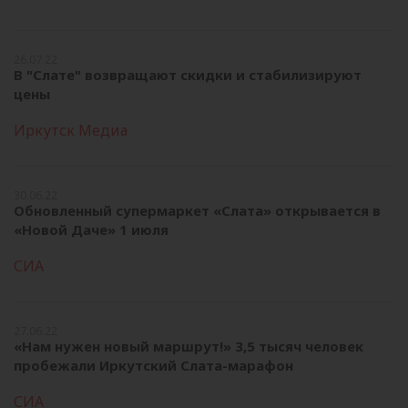
26.07.22
В "Слате" возвращают скидки и стабилизируют
цены
Иркутск Медиа
30.06.22
Обновленный супермаркет «Слата» открывается в
«Новой Даче» 1 июля
СИА
27.06.22
«Нам нужен новый маршрут!» 3,5 тысяч человек
пробежали Иркутский Слата-марафон
СИА