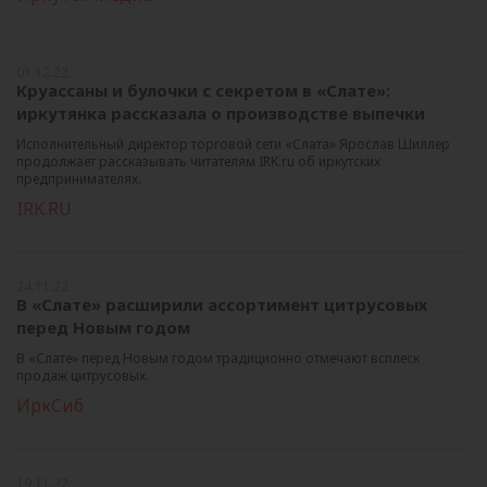
01.12.22
Круассаны и булочки с секретом в «Слате»:
иркутянка рассказала о производстве выпечки
Исполнительный директор торговой сети «Слата» Ярослав Шиллер
продолжает рассказывать читателям IRK.ru об иркутских
предпринимателях.
IRK.RU
24.11.22
В «Слате» расширили ассортимент цитрусовых
перед Новым годом
В «Слате» перед Новым годом традиционно отмечают всплеск
продаж цитрусовых.
ИркСиб
19.11.22