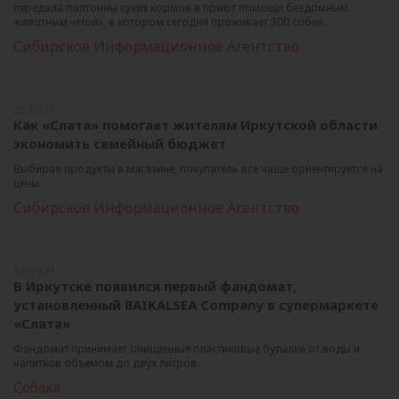
передала полтонны сухих кормов в приют помощи бездомным
животным «Ной», в котором сегодня проживает 300 собак.
Сибирское Информационное Агентство
22.09.21
Как «Слата» помогает жителям Иркутской области
экономить семейный бюджет
Выбирая продукты в магазине, покупатель все чаще ориентируется на
цены.
Сибирское Информационное Агентство
13.09.21
В Иркутске появился первый фандомат,
установленный BAIKALSEA Company в супермаркете
«Слата»
Фандомат принимает очищенные пластиковые бутылки от воды и
напитков объемом до двух литров.
Собака