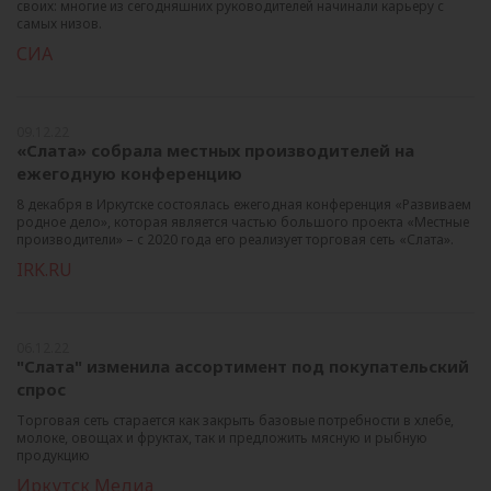
своих: многие из сегодняшних руководителей начинали карьеру с
самых низов.
СИА
09.12.22
«Слата» собрала местных производителей на
ежегодную конференцию
8 декабря в Иркутске состоялась ежегодная конференция «Развиваем
родное дело», которая является частью большого проекта «Местные
производители» – с 2020 года его реализует торговая сеть «Слата».
IRK.RU
06.12.22
"Слата" изменила ассортимент под покупательский
спрос
Торговая сеть старается как закрыть базовые потребности в хлебе,
молоке, овощах и фруктах, так и предложить мясную и рыбную
продукцию
Иркутск Медиа