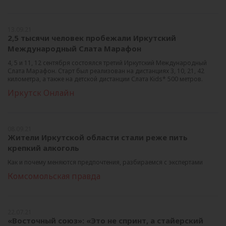
13.09.21
2,5 тысячи человек пробежали Иркутский
Международный Слата Марафон
4, 5 и 11, 12 сентября состоялся третий Иркутский Международный
Слата Марафон. Старт был реализован на дистанциях 3, 10, 21, 42
километра, а также на детской дистанции Слата Kids* 500 метров.
Иркутск Онлайн
08.09.21
Жители Иркутской области стали реже пить
крепкий алкоголь
Как и почему меняются предпочтения, разбираемся с экспертами
Комсомольская правда
22.07.21
«Восточный союз»: «Это не спринт, а стайерский