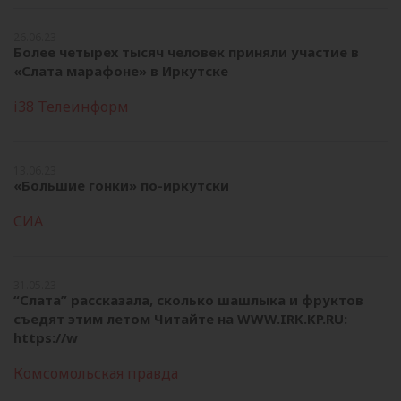
26.06.23
Более четырех тысяч человек приняли участие в
«Слата марафоне» в Иркутске
i38 Телеинформ
13.06.23
«Большие гонки» по-иркутски
СИА
31.05.23
“Слата” рассказала, сколько шашлыка и фруктов
съедят этим летом Читайте на WWW.IRK.KP.RU:
https://w
Комсомольская правда