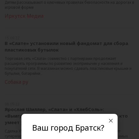
Детям рассказывают о ключевых правилах безопасности на дорогах в
игровой форме
Иркутск Медиа
15.09.22
В «Слате» установили новый фандомат для сбора
пластиковых бутылок
Торговая сеть «Слата» совместно с партнерами продолжает
расширять программы по развитию экопривычек у населения и
покупателей сети. В магазинах можно сдавать пластиковые крышки и
бутылки, батарейки .
Собака ру
08.09.22
Ярослав Шиллер, «Слата» и «ХлебСоль»:
«Выигрывает не тот, кто снижает цены, а тот, кто
умеет управля
Ваш город Братск?
Сделка X5 Group с сибирскими сетями, в число которых входят
супермаркеты «Слата» и дискаунтеры «ХлебСоль», – одна из самых