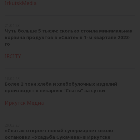
IrkutskMedia
21.04.23
Чуть больше 5 тысяч: сколько стоила минимальная
корзина продуктов в «Слате» в 1-м квартале 2023-
го
IRCITY
18.04.23
Более 2 тонн хлеба и хлебобулочных изделий
производят в пекарнях "Слаты" за сутки
Иркутск Медиа
29.03.23
«Слата» откроет новый супермаркет около
остановки «Усадьба Сукачева» в Иркутске