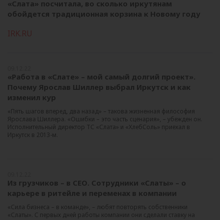
«Слата» посчитала, во сколько иркутянам
обойдется традиционная корзина к Новому году
IRK.RU
09.12.22
«Работа в «Слате» – мой самый долгий проект».
Почему Ярослав Шиллер выбрал Иркутск и как
изменил кур
«Пять шагов вперед, два назад» – такова жизненная философия
Ярослава Шиллера. «Ошибки – это часть сценария», – убежден он.
Исполнительный директор ТС «Слата» и «ХлебСоль» приехал в
Иркутск в 2013-м.
09.12.22
Из грузчиков – в СЕО. Сотрудники «Слаты» – о
карьере в ритейле и переменах в компании
«Сила бизнеса – в команде», – любят повторять собственники
«Слаты». С первых дней работы компании они сделали ставку на