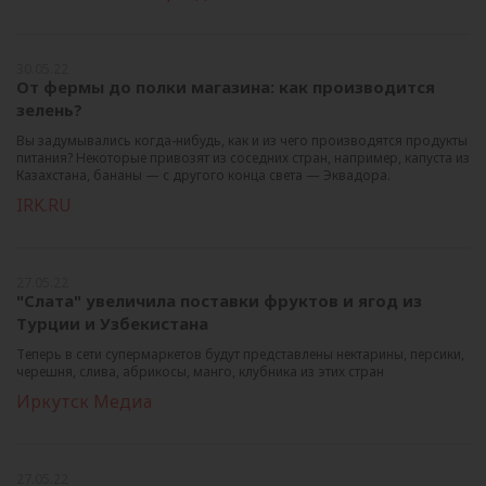
30.05.22
От фермы до полки магазина: как производится
зелень?
Вы задумывались когда-нибудь, как и из чего производятся продукты
питания? Некоторые привозят из соседних стран, например, капуста из
Казахстана, бананы — с другого конца света — Эквадора.
IRK.RU
27.05.22
"Слата" увеличила поставки фруктов и ягод из
Турции и Узбекистана
Теперь в сети супермаркетов будут представлены нектарины, персики,
черешня, слива, абрикосы, манго, клубника из этих стран
Иркутск Медиа
27.05.22