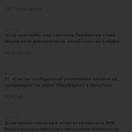
i38 Телеинформ
29.03.23
«Код красный!»: как Светлана Пермякова стала
лицом сети дискаунтеров «ХлебСоль» из Сибири
NEW RETAIL
20.03.23
ТС «Слата» сообщила об увеличении заказов из
супермаркетов через СберМаркет в Иркутске
ИркСиб
10.03.23
Доля промо-товаров в «Слате» превысила 30%.
Вырос интерес иркутян к программе лояльности