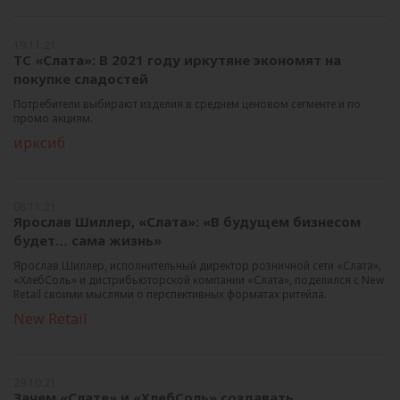
19.11.21
ТС «Слата»: В 2021 году иркутяне экономят на
покупке сладостей
Потребители выбирают изделия в среднем ценовом сегменте и по
промо акциям.
ирксиб
08.11.21
Ярослав Шиллер, «Слата»: «В будущем бизнесом
будет… сама жизнь»
Ярослав Шиллер, исполнительный директор розничной сети «Слата»,
«ХлебСоль» и дистрибьюторской компании «Слата», поделился с New
Retail своими мыслями о перспективных форматах ритейла.
New Retail
29.10.21
Зачем «Слате» и «ХлебСоль» создавать