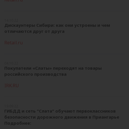
14.10.22
Дискаунтеры Сибири: как они устроены и чем
отличаются друг от друга
Retail.ru
04.10.22
Покупатели «Слаты» переходят на товары
российского производства
IRK.RU
19.09.22
ГИБДД и сеть "Слата" обучают первоклассников
безопасности дорожного движения в Приангарье
Подробнее: