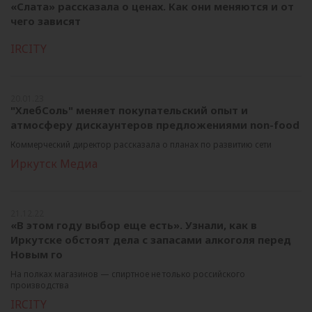
«Слата» рассказала о ценах. Как они меняются и от
чего зависят
IRCITY
20.01.23
"ХлебСоль" меняет покупательский опыт и
атмосферу дискаунтеров предложениями non-food
Коммерческий директор рассказала о планах по развитию сети
Иркутск Медиа
21.12.22
«В этом году выбор еще есть». Узнали, как в
Иркутске обстоят дела с запасами алкоголя перед
Новым го
На полках магазинов — спиртное не только российского
производства
IRCITY