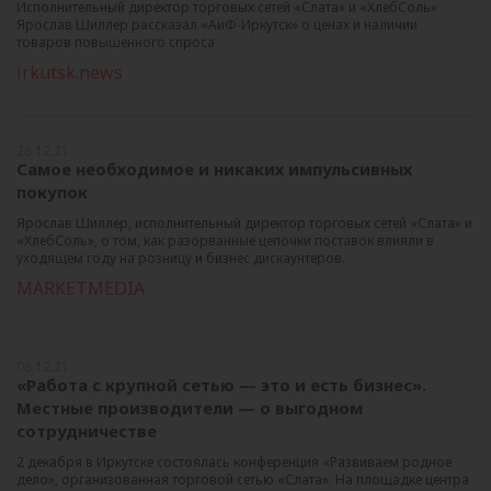
Исполнительный директор торговых сетей «Слата» и «ХлебСоль»
Ярослав Шиллер рассказал «АиФ-Иркутск» о ценах и наличии
товаров повышенного спроса
irkutsk.news
28.12.21
Самое необходимое и никаких импульсивных
покупок
Ярослав Шиллер, исполнительный директор торговых сетей «Слата» и
«ХлебСоль», о том, как разорванные цепочки поставок влияли в
уходящем году на розницу и бизнес дискаунтеров.
MARKETMEDIA
08.12.21
«Работа с крупной сетью — это и есть бизнес».
Местные производители — о выгодном
сотрудничестве
2 декабря в Иркутске состоялась конференция «Развиваем родное
дело», организованная торговой сетью «Слата». На площадке центра