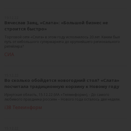
19.12.22
Вячеслав Заяц, «Слата»: «Большой бизнес не
строится быстро»
Торговой сети «Слата» в этом году исполнилось 20 лет. Каким был
путь от небольшого супермаркета до крупнейшего регионального
ритейлера?
СИА
15.12.22
Во сколько обойдется новогодний стол? «Слата»
посчитала традиционную корзину к Новому году
Иркутская область, 15.12.22 (ИА «Телеинформ»), - До самого
любимого праздника россиян – Нового года осталось две недели.
i38 Телеинформ
15.12.22