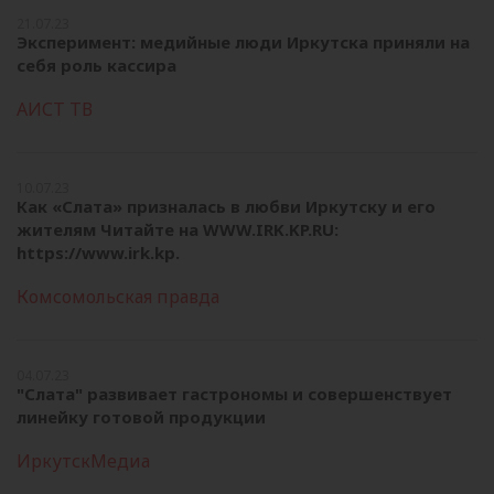
21.07.23
Эксперимент: медийные люди Иркутска приняли на
себя роль кассира
АИСТ ТВ
10.07.23
Как «Слата» призналась в любви Иркутску и его
жителям Читайте на WWW.IRK.KP.RU:
https://www.irk.kp.
Комсомольская правда
04.07.23
"Слата" развивает гастрономы и совершенствует
линейку готовой продукции
ИркутскМедиа