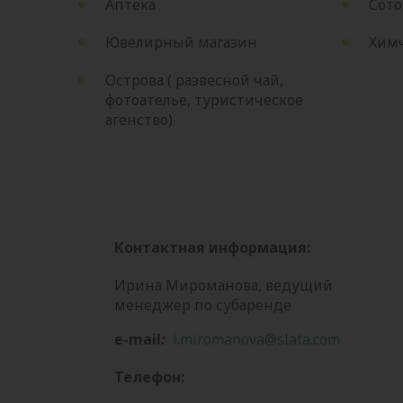
Аптека
Сото
Ювелирный магазин
Хим
Острова ( развесной чай,
фотоателье, туристическое
агенство)
Контактная информация:
Ирина Мироманова, ведущий
менеджер по субаренде
e-mail
:
i.miromanova@slata.com
Телефон: