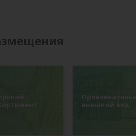
азмещения
ирокий
Привлекатель
сортимент
внешний вид