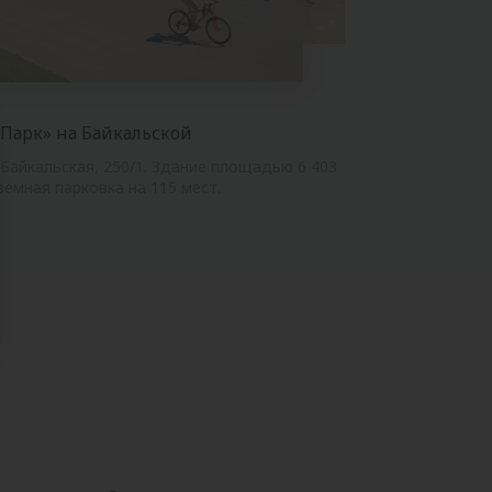
» ждут вас ежедневно с 10:00 до 20:00
лизированными и предлагают свежие
 парк» работают кафе, супермаркеты
Парк» на Байкальской
тдыха и спорта, красоты и здоровья —
, установлен банкоматы.
. Байкальская, 250/1. Здание площадью 6 403
омфортной и активной жизни!
земная парковка на 115 мест.