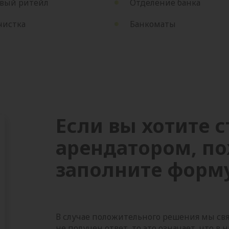
вый ритейл
Отделение банка
чистка
Банкоматы
Если вы хотите с
арендатором, по
заполните форму
В случае положительного решения мы свя
не получен ответ, то это означает, что 