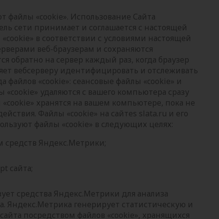
ют файлы «cookie». Использование Сайта
тель сети принимает и соглашается с настоящей
«cookie» в соответствии с условиями настоящей
ерверами веб-браузерам и сохраняются
 обратно на сервер каждый раз, когда браузер
ляет вебсерверу идентифицировать и отслеживать
 файлов «cookie»: сеансовые файлы «cookie» и
ы «cookie» удаляются с вашего компьютера сразу
 «cookie» хранятся на вашем компьютере, пока не
йствия. Файлы «cookie» на сайтеs slata.ru и его
ользуют файлы «cookie» в следующих целях:
м средств Яндекс.Метрики;
t сайта;
зует средства Яндекс.Метрики для анализа
а. Яндекс.Метрика генерирует статистическую и
айта посредством файлов «cookie», хранящихся