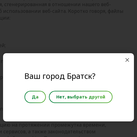
, сгенерированная в отношении нашего веб-
б использовании веб-сайта. Коротко говоря, файлы
ции:
ей;
и продолжительности предыдущих посещений;
Ваш город Братск?
рафика;
Да
Нет, выбрать другой
 переменных на уровне посетителей.
ацию на протяжении промежутка времени,
сервисов, а также законодательством