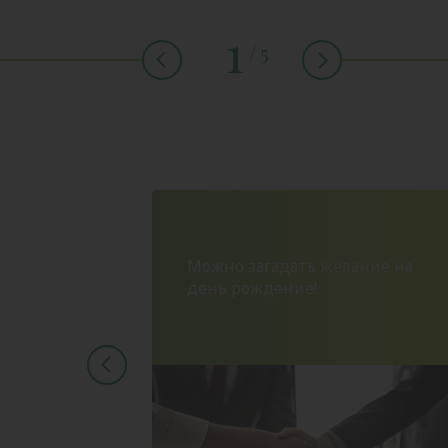
1
/ 5
Можно загадать желание на
Можно надеяться на удачу!
день рождение!