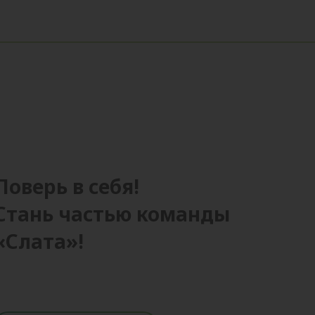
ые она дает, и за уверенность в завтрашнем
 влияние на вашу карьеру, работу или
чна, которая на протяжении всего времени
ольна моей работой.
ерном пути?
должность директора магазина, я восприняла
вня ответственности. Но благодаря
м сейчас не жалею!
Поверь в себя!
ерт в своем деле».
Стань частью команды
бе – тому новичку, что бы Вы сказали?
одолеть, и встречать с оптимизмом каждую
«Слата»!
?
любой неудачи, идти только в перед.
жет.