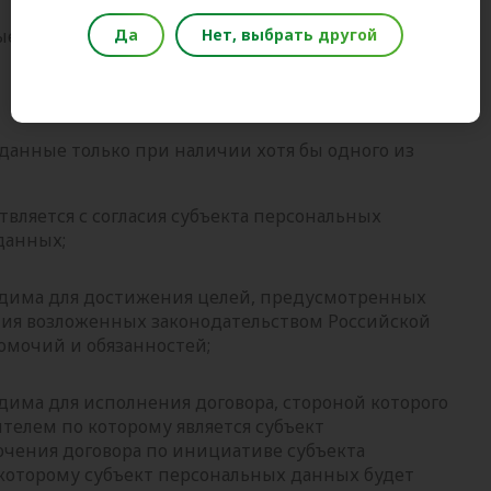
Да
Нет, выбрать другой
е отвечают целям их обработки;
данные только при наличии хотя бы одного из
вляется с согласия субъекта персональных
данных;
одима для достижения целей, предусмотренных
ния возложенных законодательством Российской
омочий и обязанностей;
има для исполнения договора, стороной которого
телем по которому является субъект
ючения договора по инициативе субъекта
 которому субъект персональных данных будет