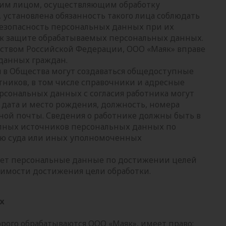
ким лицом, осуществляющим обработку
 установлена обязанность такого лица соблюдать
езопасность персональных данных при их
я к защите обрабатываемых персональных данных.
ьством Российской Федерации, ООО «Маяк» вправе
данных граждан.
 в Общества могут создаваться общедоступные
ников, в том числе справочники и адресные
рсональных данных с согласия работника могут
, дата и место рождения, должность, номера
ной почты. Сведения о работнике должны быть в
пных источников персональных данных по
ию суда или иных уполномоченных
ает персональные данные по достижении целей
димости достижения цели обработки.
х
рого обрабатываются ООО «Маяк», имеет право: