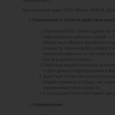
помещение 2.
Фактический адрес ООО «Маяк»: 664074, Иркутс
Назначение и область действия док
«Политика ООО «Маяк» (далее по 
персональных данных» (далее — 
Общества в области обработки и 
и защиты прав и свобод каждого че
неприкосновенность частной жиз
чести и доброго имени.
Политика неукоснительно исполн
структурных подразделений и фи
Действие Политики распространяе
обрабатываемые в Обществе с пр
применения таких средств.
К настоящей Политике имеет дост
Определения