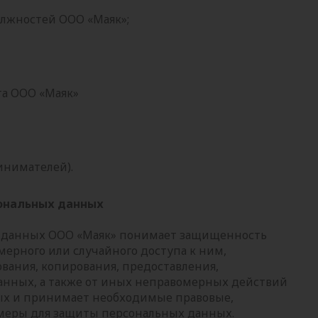
лжностей ООО «Маяк»;
та ООО «Маяк»
нимателей).
сональных данных
х данных ООО «Маяк» понимает защищенность
ерного или случайного доступа к ним,
вания, копирования, предоставления,
анных, а также от иных неправомерных действий
ых и принимает необходимые правовые,
меры для защиты персональных данных.