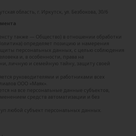
кая область, г. Иркутск, ул. Безбокова, 30/6
умента
тексту также — Общество) в отношении обработки
Политика) определяет позицию и намерения
защиты персональных данных, с целью соблюдения
ловека и, в особенности, права на
ни, личную и семейную тайну, защиту своей
яется руководителями и работниками всех
лиалов ООО «Маяк».
тся на все персональные данные субъектов,
именением средств автоматизации и без
уп любой субъект персональных данных.