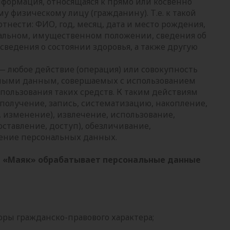
формация, относящаяся к прямо или косвенно
 физическому лицу (гражданину). Т.е. к такой
тнести: ФИО, год, месяц, дата и место рождения,
иальном, имущественном положении, сведения об
 сведения о состоянии здоровья, а также другую
 любое действие (операция) или совокупность
ьными данным, совершаемых с использованием
пользования таких средств. К таким действиям
 получение, запись, систематизацию, накопление,
 изменение), извлечение, использование,
ставление, доступ), обезличивание,
жение персональных данных.
 «Маяк» обрабатывает персональные данные
оры гражданско-правового характера;