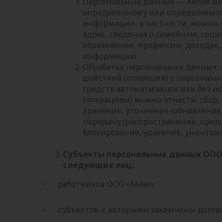
Персональные данные — любая ин
определенному или определяемому
информации, в частности, можно о
адрес, сведения о семейном, соц
образовании, профессии, доходах,
информацию.
Обработка персональных данных —
действий (операций) с персонал
средств автоматизации или без ис
(операциям) можно отнести: сбор,
хранение, уточнение (обновление,
передачу (распространение, предо
блокирование, удаление, уничто
Субъекты персональных данных ООО
следующих лиц:
работников ООО «Маяк»;
субъектов, с которыми заключены догов