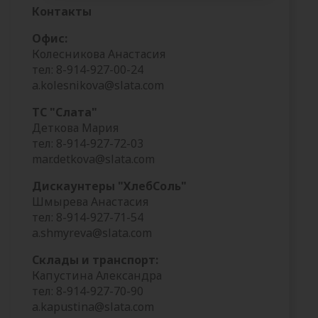
Контакты
Офис:
Колесникова Анастасия
тел: 8-914-927-00-24
a.kolesnikova@slata.com
ТС "Слата"
Деткова Мария
тел: 8-914-927-72-03
mar.detkova@slata.com
Дискаунтеры "ХлебСоль"
Шмырева Анастасия
тел: 8-914-927-71-54
a.shmyreva@slata.com
Склады и транспорт:
Капустина Александра
тел: 8-914-927-70-90
a.kapustina@slata.com