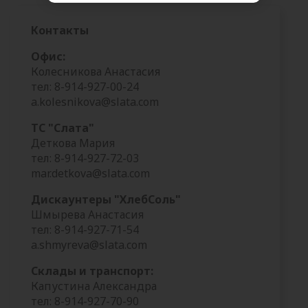
Контакты
Офис:
Колесникова Анастасия
тел: 8-914-927-00-24
a.kolesnikova@slata.com
ТС "Слата"
Деткова Мария
тел: 8-914-927-72-03
mar.detkova@slata.com
Дискаунтеры "ХлебСоль"
Шмырева Анастасия
тел: 8-914-927-71-54
a.shmyreva@slata.com
Склады и транспорт:
Капустина Александра
тел: 8-914-927-70-90