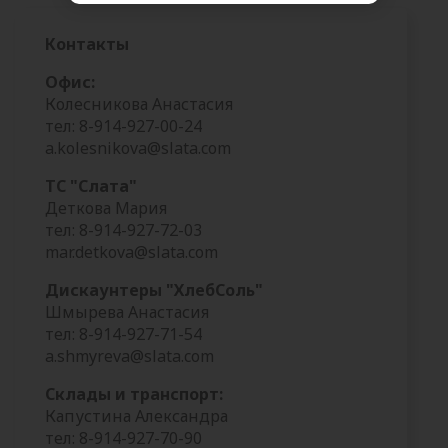
Контакты
Офис:
Колесникова Анастасия
тел: 8-914-927-00-24
a.kolesnikova@slata.com
ТС "Слата"
Деткова Мария
тел: 8-914-927-72-03
mar.detkova@slata.com
Дискаунтеры "ХлебСоль"
Шмырева Анастасия
тел: 8-914-927-71-54
a.shmyreva@slata.com
Склады и транспорт:
Капустина Александра
тел: 8-914-927-70-90