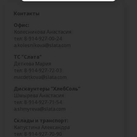
Контакты
Офис:
Колесникова Анастасия
тел: 8-914-927-00-24
a.kolesnikova@slata.com
ТС "Слата"
Деткова Мария
тел: 8-914-927-72-03
mar.detkova@slata.com
Дискаунтеры "ХлебСоль"
Шмырева Анастасия
тел: 8-914-927-71-54
a.shmyreva@slata.com
Склады и транспорт:
Капустина Александра
тел: 8-914-927-70-90